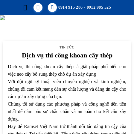
Skip
0914 915 286 - 0912 985 525
to
content
TIN TỨC
Dịch vụ thi công khoan cấy thép
Dịch vụ thi công khoan cấy thép là giải pháp phổ biến cho
việc neo cấy bổ sung thép chờ dự án xây dựng
Với đội ngũ kỹ thuật viên chuyên nghiệp và kinh nghiệm,
chúng tôi cam kết mang đến sự chất lượng và đáng tin cậy cho
các dự án xây dựng của bạn.
Chúng tôi sử dụng các phương pháp và công nghệ tiên tiến
nhất để đảm bảo sự chắc chắn và an toàn cho kết cấu xây
dựng.
Hãy để
Ramset Việt Nam
trở thành đối tác đáng tin cậy của
các đơn vị Tư vấn thiết kế, Tổng thầu xây dựng trong việc thi