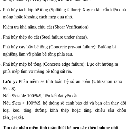
Phá hủy tách lớp bê tông (Splitting failure): Xảy ra khi cấu kiện quá
mỏng hoặc khoảng cách mép quá nhỏ.
Kiểm tra khả năng chịu cắt (Shear Verification)
Phá hủy thép do cắt (Steel failure under shear).
Phá hủy cạy bẩy bê tông (Concrete pry-out failure): Bulông bị
nghiêng làm vỡ phần bê tông phía sau.
Phá hủy mép bê tông (Concrete edge failure): Lực cắt hướng ra
phía mép làm vỡ mảng bê tông sát rìa.
Lưu ý:
Phần mềm sẽ tính toán hệ số an toàn (Utilization ratio –
$\eta$).
Nếu $\eta \le 100\%$, liên kết đạt yêu cầu.
Nếu $\eta > 100\%$, hệ thống sẽ cảnh báo đỏ và bạn cần thay đổi
loại keo, tăng đường kính thép hoặc tăng chiều sâu chôn
($h_{ef}$).
Top các phần mềm tính toán thiết kế neo cấy thép bulong phổ