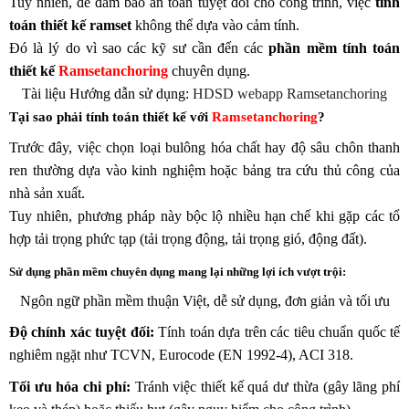
Tuy nhiên, để đảm bảo an toàn tuyệt đối cho công trình, việc
tính
toán thiết kế ramset
không thể dựa vào cảm tính.
Đó là lý do vì sao các kỹ sư cần đến các
phần mềm tính toán
thiết kế
Ramsetanchoring
chuyên dụng.
Tài liệu Hướng dẫn sử dụng:
HDSD webapp Ramsetanchoring
Tại sao phải tính toán thiết kế với
Ramsetanchoring
?
Trước đây, việc chọn loại bulông hóa chất hay độ sâu chôn thanh
ren thường dựa vào kinh nghiệm hoặc bảng tra cứu thủ công của
nhà sản xuất.
Tuy nhiên, phương pháp này bộc lộ nhiều hạn chế khi gặp các tổ
hợp tải trọng phức tạp (tải trọng động, tải trọng gió, động đất).
Sử dụng phần mềm chuyên dụng mang lại những lợi ích vượt trội:
Ngôn ngữ phần mềm thuận Việt, dễ sử dụng, đơn giản và tối ưu
Độ chính xác tuyệt đối:
Tính toán dựa trên các tiêu chuẩn quốc tế
nghiêm ngặt như TCVN, Eurocode (EN 1992-4), ACI 318.
Tối ưu hóa chi phí:
Tránh việc thiết kế quá dư thừa (gây lãng phí