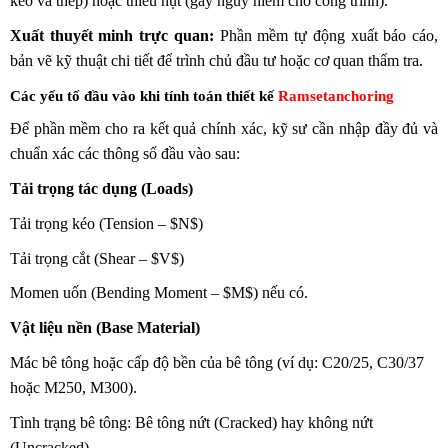
keo và thép) hoặc thiếu hụt (gây nguy hiểm cho công trình).
Xuất thuyết minh trực quan:
Phần mềm tự động xuất báo cáo,
bản vẽ kỹ thuật chi tiết để trình chủ đầu tư hoặc cơ quan thẩm tra.
Các yếu tố đầu vào khi tính toán thiết kế
Ramsetanchoring
Để phần mềm cho ra kết quả chính xác, kỹ sư cần nhập đầy đủ và
chuẩn xác các thông số đầu vào sau:
Tải trọng tác dụng (Loads)
Tải trọng kéo (Tension – $N$)
Tải trọng cắt (Shear – $V$)
Momen uốn (Bending Moment – $M$) nếu có.
Vật liệu nền (Base Material)
Mác bê tông hoặc cấp độ bền của bê tông (ví dụ: C20/25, C30/37
hoặc M250, M300).
Tình trạng bê tông: Bê tông nứt (Cracked) hay không nứt
(Uncracked).