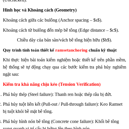
Hình học và Khoảng cách (Geometry)
Khoảng cách giữa các bulông (Anchor spacing – $s$).
Khoảng cách từ bulông đến mép bê tông (Edge distance – $c$).
Chiều dày của bản sàn/vách bê tông hiện hữu ($h$).
Quy trình tính toán thiết kế
ramsetanchoring
chuẩn kỹ thuật
Khi thực hiện bài toán kiểm nghiệm hoặc thiết kế trên phần mềm,
hệ thống sẽ tự động chạy qua các bước kiểm tra phá hủy nghiêm
ngặt sau:
Kiểm tra khả năng chịu kéo (Tension Verification)
Phá hủy thép (Steel failure): Thanh ren hoặc thép râu bị đứt.
Phá hủy tuột liên kết (Pull-out / Pull-through failure): Keo Ramset
bị tuột khỏi bề mặt bê tông.
Phá hủy hình nón bê tông (Concrete cone failure): Khối bê tông
xung quanh vị trí cấy bị bứng lên theo hình nón.