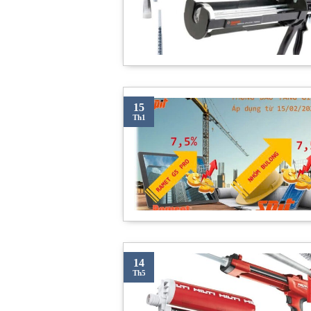
15
Th1
14
Th5