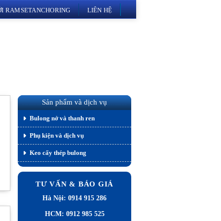
VỚI RAMSETANCHORING
LIÊN HỆ
Sản phẩm và dịch vụ
Bulong nở và thanh ren
Phụ kiện và dịch vụ
Keo cấy thép bulong
TƯ VẤN & BÁO GIÁ
Hà Nội: 0914 915 286
HCM: 0912 985 525