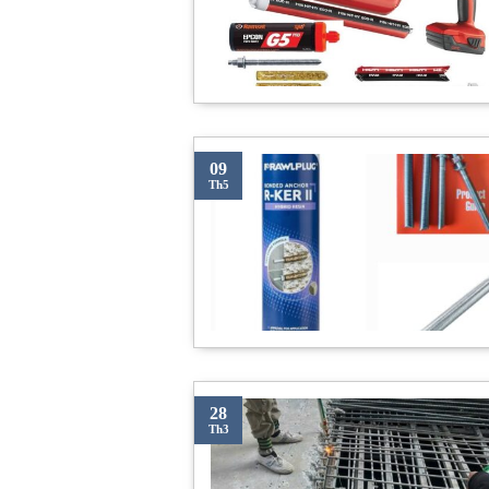
09
Th5
28
Th3