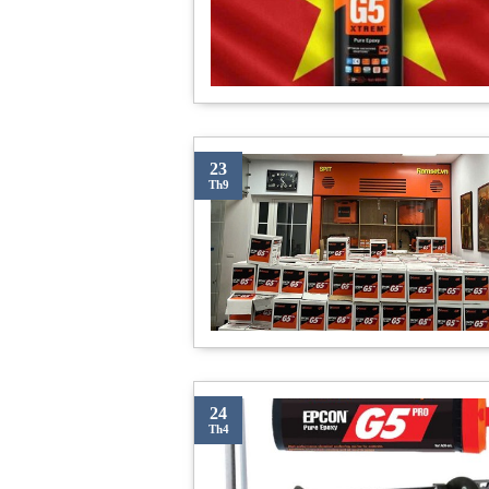
23
Th9
24
Th4