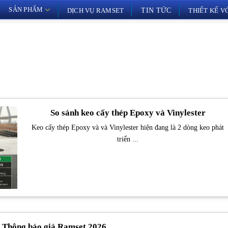
SẢN PHẨM
DỊCH VỤ RAMSET
TIN TỨC
THIẾT KẾ 
So sánh keo cấy thép Epoxy và Vinylester
Keo cấy thép Epoxy và và Vinylester hiện đang là 2 dòng keo phát
triển ...
Thông báo giá Ramset 2026