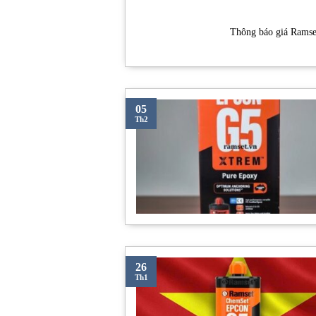
Thông báo giá Ramset
05
Th2
26
Th1