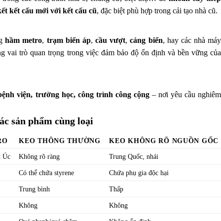
kết kết cấu mới với kết cấu cũ
, đặc biệt phù hợp trong cải tạo nhà cũ.
ng
hầm metro
,
trạm biến áp
,
cầu vượt
,
cảng biển
, hay các nhà má
 vai trò quan trọng trong việc đảm bảo độ ổn định và bền vững của
bệnh viện, trường học, công trình công cộng
– nơi yêu cầu nghiê
ác sản phẩm cùng loại
RO
KEO THÔNG THƯỜNG
KEO KHÔNG RÕ NGUỒN GỐC
t Úc
Không rõ ràng
Trung Quốc, nhái
t
Có thể chứa styrene
Chứa phụ gia độc hại
Trung bình
Thấp
Không
Không