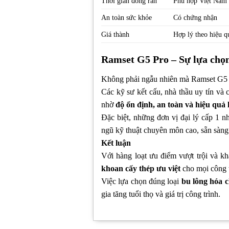
Thời gian đóng rắn
Phù hợp Việt Nam
An toàn sức khỏe
Có chứng nhận
Giá thành
Hợp lý theo hiệu q
Ramset G5 Pro – Sự lựa chọn
Không phải ngẫu nhiên mà Ramset G5 
Các kỹ sư kết cấu, nhà thầu uy tín và
nhờ
độ ổn định, an toàn và hiệu quả k
Đặc biệt, những đơn vị đại lý cấp 1 
ngũ kỹ thuật chuyên môn cao, sẵn sàng 
Kết luận
Với hàng loạt ưu điểm vượt trội và k
khoan cấy thép ưu việt
cho mọi công t
Việc lựa chọn đúng loại
bu lông hóa 
gia tăng tuổi thọ và giá trị công trình.