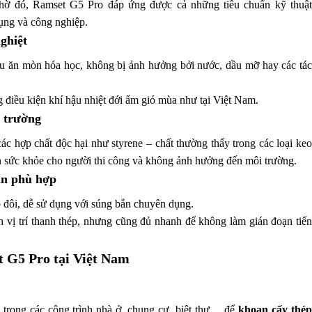
Nhờ đó, Ramset G5 Pro đáp ứng được cả những tiêu chuẩn kỹ thuật
dụng và công nghiệp.
ghiệt
u ăn mòn hóa học, không bị ảnh hưởng bởi nước, dầu mỡ hay các tác
 điều kiện khí hậu nhiệt đới ẩm gió mùa như tại Việt Nam.
i trường
 hợp chất độc hại như styrene – chất thường thấy trong các loại keo
àn sức khỏe cho người thi công và không ảnh hưởng đến môi trường.
rắn phù hợp
 đôi, dễ sử dụng với súng bắn chuyên dụng.
nh vị trí thanh thép, nhưng cũng đủ nhanh để không làm gián đoạn tiến
t G5 Pro tại Việt Nam
trong các công trình nhà ở, chung cư, biệt thự… để
khoan cấy thé