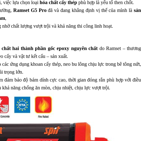
, việc lựa chọn loại
hóa chất cấy thép
phù hợp là yếu tố then chốt.
trường,
Ramset G5 Pro
đã và đang khẳng định vị thế của mình là
sả
Nam
,
 nhờ chất lượng vượt trội và khả năng thi công linh hoạt.
 chất hai thành phần gốc epoxy nguyên chất
do Ramset – thươn
o cấy và vật tư kết cấu – sản xuất.
 các ứng dụng khoan cấy thép, neo bu lông chịu lực trong bê tông nứt,
i trọng lớn.
m đảm bảo độ bám dính cực cao, thời gian đóng rắn phù hợp với điều
à khả năng chống ăn mòn, chịu nhiệt, chịu lực vượt trội.