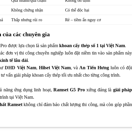
Quá nhanh/quá chậm
Không ổn định
Không chứng nhận
Có thể độc hại
uả
Thấp nhưng rủi ro
Rẻ – tiềm ẩn nguy cơ
 của các chuyên gia
Pro được lựa chọn là sản phẩm
khoan cấy thép số 1 tại Việt Nam
.
 các đơn vị thi công chuyên nghiệp luôn đặt niềm tin vào sản phẩm này
inh tế lâu dài
.
như
DHD
Việt Nam
,
Hilset Việt Nam
, và
An Tiến Hưng
luôn có độ
tư vấn giải pháp khoan cấy thép tối ưu nhất cho từng công trình.
hả năng ứng dụng linh hoạt,
Ramset G5 Pro
xứng đáng là
giải phá
rình tại Việt Nam.
chất Ramset
không chỉ đảm bảo chất lượng thi công, mà còn góp phầ