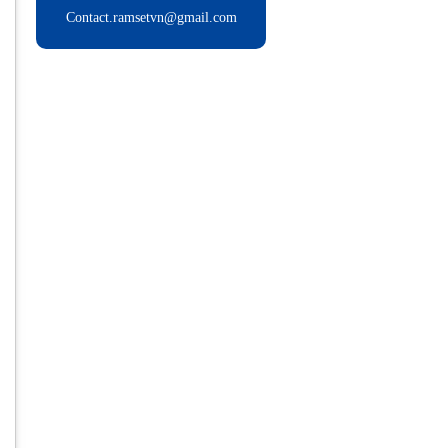
Contact.ramsetvn@gmail.com
n
g