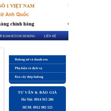
VỚI RAMSETANCHORING
LIÊN HỆ
Sản phẩm và dịch vụ
Bulong nở và thanh ren
Phụ kiện và dịch vụ
Keo cấy thép bulong
TƯ VẤN & BÁO GIÁ
Hà Nội: 0914 915 286
p
HCM: 0912 985 525