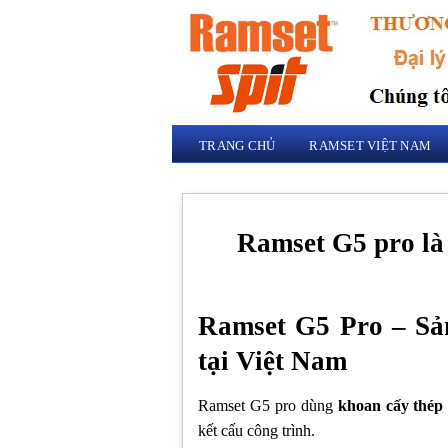
Skip
to
content
TRANG CHỦ
RAMSET VIỆT NAM
Ramset G5 pro là
Ramset G5 Pro – Sả
tại Việt Nam
Ramset G5 pro dùng
khoan cấy thép
kết cấu công trình.