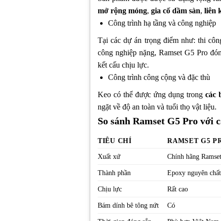
mở rộng móng
,
gia cố dầm sàn
,
liên 
Công trình hạ tầng và công nghiệp
Tại các dự án trọng điểm như: thi cô
công nghiệp nặng, Ramset G5 Pro đóng
kết cấu chịu lực.
Công trình công cộng và đặc thù
Keo có thể được ứng dụng trong
các 
ngặt về độ an toàn và tuổi thọ vật liệu.
So sánh Ramset G5 Pro với c
TIÊU CHÍ
RAMSET G5 P
Xuất xứ
Chính hãng Ramse
Thành phần
Epoxy nguyên chấ
Chịu lực
Rất cao
Bám dính bê tông nứt
Có