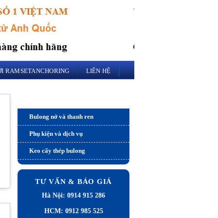
VỚI RAMSETANCHORING
LIÊN HỆ
Sản phẩm và dịch vụ
Bulong nở và thanh ren
Phụ kiện và dịch vụ
Keo cấy thép bulong
TƯ VẤN & BÁO GIÁ
Hà Nội: 0914 915 286
HCM: 0912 985 525