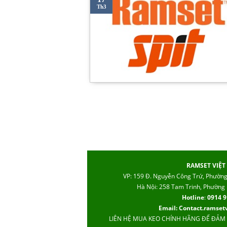
Th3
RAMSET VIỆT
VP: 159 Đ. Nguyễn Công Trứ, Phườn
Hà Nội: 258 Tam Trinh, Phường
Hotline
:
0914 9
Email: Contact.ramse
LIÊN HỆ MUA KEO CHÍNH HÃNG ĐỂ ĐẢM