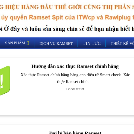
SẢN PHẨM
DỊCH VỤ RAMSET
TIN TỨC
THIẾT KẾ 
Hướng dẫn xác thực Ramset chính hãng
Xác thực Ramset chính hãng bằng app điện tử Smart check Xác
thực Ramset chính ...
1 COMMENT
Đại lý bán hàng Ramset