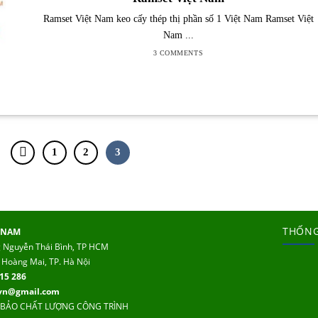
Ramset Việt Nam keo cấy thép thị phần số 1 Việt Nam Ramset Việt
Nam ...
3 COMMENTS
1
2
3
THỐNG
 NAM
g Nguyễn Thái Bình, TP HCM
 Hoàng Mai, TP. Hà Nội
15 286
tvn@gmail.com
 BẢO CHẤT LƯỢNG CÔNG TRÌNH