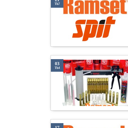
Th7
03
Th4
17