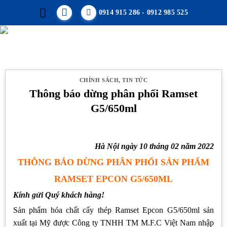
Skip
0914 915 286 - 0912 985 525
to
content
CHÍNH SÁCH
,
TIN TỨC
Thông báo dừng phân phối Ramset
G5/650ml
Hà Nội ngày 10 tháng 02 năm 2022
THÔNG BÁO DỪNG PHÂN PHỐI SẢN PHẨM
RAMSET EPCON G5/650ML
Kính gửi Quý khách hàng!
Sản phẩm hóa chất cấy thép Ramset Epcon G5/650ml sản
xuất tại Mỹ được Công ty TNHH TM M.F.C Việt Nam nhập